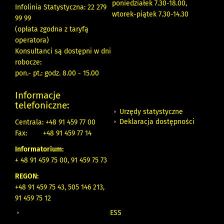
poniedziałek 7.30-18.00,
Infolinia Statystyczna: 22 279
wtorek-piątek 7.30-14.30
99 99
(opłata zgodna z taryfą
operatora)
Konsultanci są dostępni w dni
robocze:
pon.- pt.: godz. 8.00 - 15.00
Informacje
telefoniczne:
Urzędy statystyczne
Deklaracja dostępności
Centrala: +48 91 459 77 00
Fax:
+48 91 459 77 14
Informatorium:
+ 48 91 459 75 00, 91 459 75 73
REGON:
+48 91 459 75 43, 505 146 213,
91 459 75 12
ESS