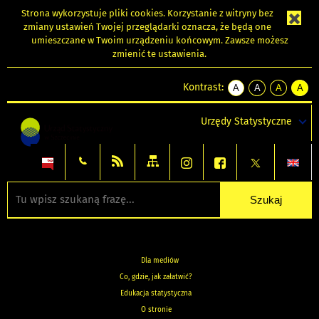
Strona wykorzystuje
pliki cookies
. Korzystanie z witryny bez
zmiany ustawień Twojej przeglądarki oznacza, że będą one
umieszczane w Twoim urządzeniu końcowym. Zawsze możesz
zmienić te ustawienia.
Kontrast:
A
A
A
A
kontrast
kontrast
kontrast
kontra
domyślny
biały
żółty
czarny
Urzędy Statystyczne
tekst
tekst
tekst
na
na
na
czarnym
czarnym
żółtym
Dla mediów
Co, gdzie, jak załatwić?
Edukacja statystyczna
O stronie