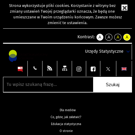
Strona wykorzystuje
pliki cookies
. Korzystanie z witryny bez
zmiany ustawień Twojej przeglądarki oznacza, że będą one
umieszczane w Twoim urządzeniu końcowym. Zawsze możesz
zmienić te ustawienia.
Kontrast:
A
A
A
A
kontrast
kontrast
kontrast
kontra
domyślny
biały
żółty
czarny
Urzędy Statystyczne
tekst
tekst
tekst
na
na
na
czarnym
czarnym
żółtym
Dla mediów
Co, gdzie, jak załatwić?
Edukacja statystyczna
O stronie