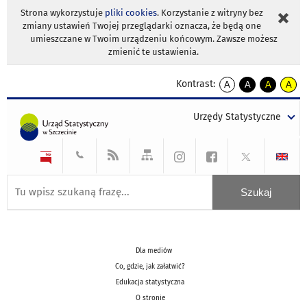
Strona wykorzystuje
pliki cookies
. Korzystanie z witryny bez
zmiany ustawień Twojej przeglądarki oznacza, że będą one
umieszczane w Twoim urządzeniu końcowym. Zawsze możesz
zmienić te ustawienia.
Kontrast:
A
A
A
A
kontrast
kontrast
kontrast
kontra
domyślny
biały
żółty
czarny
Urzędy Statystyczne
tekst
tekst
tekst
na
na
na
czarnym
czarnym
żółtym
Dla mediów
Co, gdzie, jak załatwić?
Edukacja statystyczna
O stronie