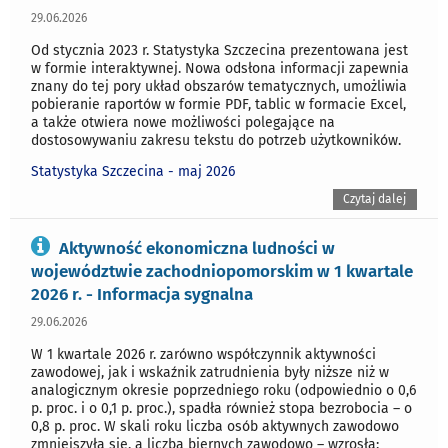
29.06.2026
Od stycznia 2023 r. Statystyka Szczecina prezentowana jest
w formie interaktywnej. Nowa odsłona informacji zapewnia
znany do tej pory układ obszarów tematycznych, umożliwia
pobieranie raportów w formie PDF, tablic w formacie Excel,
a także otwiera nowe możliwości polegające na
dostosowywaniu zakresu tekstu do potrzeb użytkowników.
Statystyka Szczecina - maj 2026
Czytaj dalej
Aktywność ekonomiczna ludności w
województwie zachodniopomorskim w 1 kwartale
2026 r. - Informacja sygnalna
29.06.2026
W 1 kwartale 2026 r. zarówno współczynnik aktywności
zawodowej, jak i wskaźnik zatrudnienia były niższe niż w
analogicznym okresie poprzedniego roku (odpowiednio o 0,6
p. proc. i o 0,1 p. proc.), spadła również stopa bezrobocia – o
0,8 p. proc. W skali roku liczba osób aktywnych zawodowo
zmniejszyła się, a liczba biernych zawodowo – wzrosła;