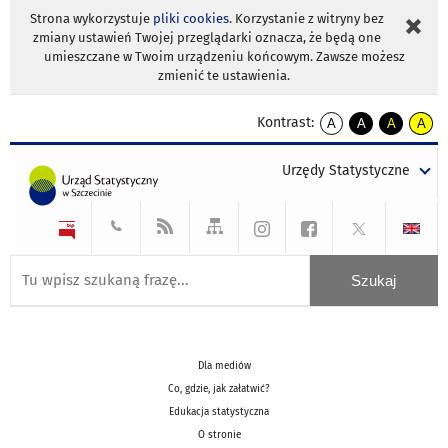
Strona wykorzystuje
pliki cookies
. Korzystanie z witryny bez
zmiany ustawień Twojej przeglądarki oznacza, że będą one
umieszczane w Twoim urządzeniu końcowym. Zawsze możesz
zmienić te ustawienia.
Kontrast:
A
A
A
A
kontrast
kontrast
kontrast
kontra
domyślny
biały
żółty
czarny
Urzędy Statystyczne
tekst
tekst
tekst
na
na
na
czarnym
czarnym
żółtym
Dla mediów
Co, gdzie, jak załatwić?
Edukacja statystyczna
O stronie