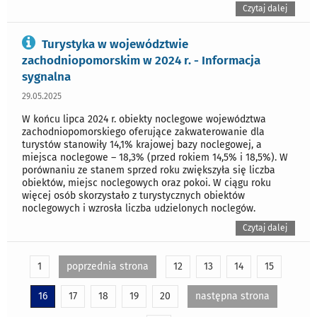
Czytaj dalej
Turystyka w województwie
zachodniopomorskim w 2024 r. - Informacja
sygnalna
29.05.2025
W końcu lipca 2024 r. obiekty noclegowe województwa
zachodniopomorskiego oferujące zakwaterowanie dla
turystów stanowiły 14,1% krajowej bazy noclegowej, a
miejsca noclegowe – 18,3% (przed rokiem 14,5% i 18,5%). W
porównaniu ze stanem sprzed roku zwiększyła się liczba
obiektów, miejsc noclegowych oraz pokoi. W ciągu roku
więcej osób skorzystało z turystycznych obiektów
noclegowych i wzrosła liczba udzielonych noclegów.
Czytaj dalej
1
poprzednia strona
12
13
14
15
16
17
18
19
20
następna strona