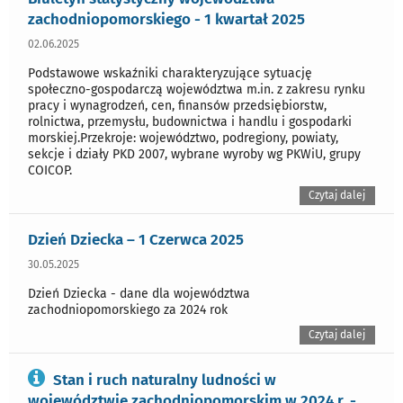
zachodniopomorskiego - 1 kwartał 2025
02.06.2025
Podstawowe wskaźniki charakteryzujące sytuację
społeczno-gospodarczą województwa m.in. z zakresu rynku
pracy i wynagrodzeń, cen, finansów przedsiębiorstw,
rolnictwa, przemysłu, budownictwa i handlu i gospodarki
morskiej.Przekroje: województwo, podregiony, powiaty,
sekcje i działy PKD 2007, wybrane wyroby wg PKWiU, grupy
COICOP.
Czytaj dalej
Dzień Dziecka – 1 Czerwca 2025
30.05.2025
Dzień Dziecka - dane dla województwa
zachodniopomorskiego za 2024 rok
Czytaj dalej
Stan i ruch naturalny ludności w
województwie zachodniopomorskim w 2024 r. -