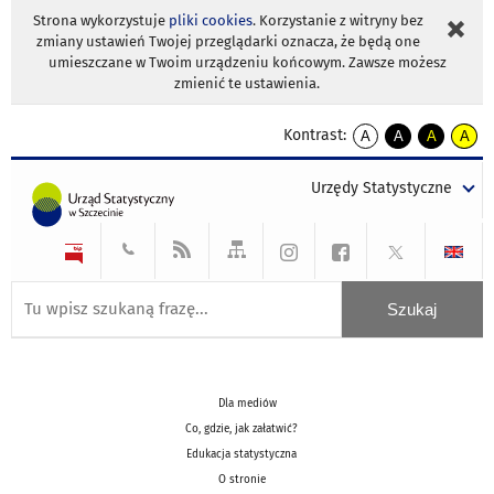
Strona wykorzystuje
pliki cookies
. Korzystanie z witryny bez
zmiany ustawień Twojej przeglądarki oznacza, że będą one
umieszczane w Twoim urządzeniu końcowym. Zawsze możesz
zmienić te ustawienia.
Kontrast:
A
A
A
A
kontrast
kontrast
kontrast
kontra
domyślny
biały
żółty
czarny
Urzędy Statystyczne
tekst
tekst
tekst
na
na
na
czarnym
czarnym
żółtym
Dla mediów
Co, gdzie, jak załatwić?
Edukacja statystyczna
O stronie